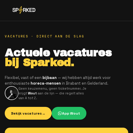
VACATURES · DIRECT AAN DE SLAG
Actuele vacature
bij Sparked.
Flexibel, vast of een
bijbaan
— wij hebben altijd werk v
enthousiaste
horeca-mensen
in Brabant en Gelderlan
Geen keuzemenu, geen ticketnummer. Je
krijgt
Wout
aan de lijn — die regelt alles
van A tot Z.