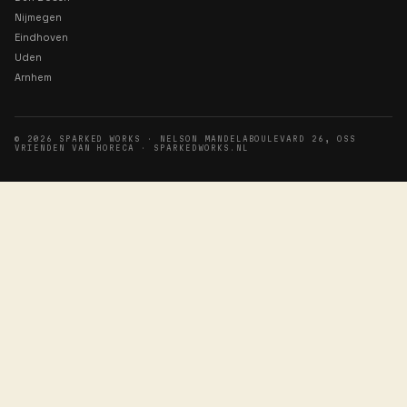
KLAAR OM TE BEGINNEN?
KLAAR OM
AAN
SLAG TE GAAN
Geen gedoe, geen CV. Stuur Wout een app of pla
direct je intake — je eerste dienst zit er voor je h
weet aan te komen.
Plan je intake
→
App Wout