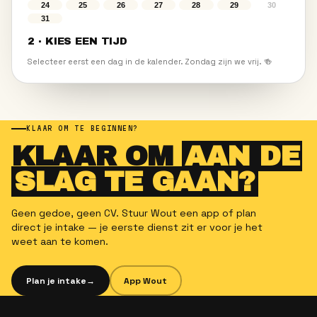
SOLLICITEREN
PLAN JE INTAKE.
Zie je een vacature die past? Plan een korte
intake met Wout. Geen CV nodig — we zijn
benieuwd naar wie jij bent.
Geen CV nodig
✓
Wekelijks uitbetaald
✓
Flexibel rooster
✓
Direct aan de slag
✓
Wout Strik