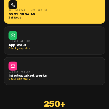
Bekijk vacatures
→
App Wout
BEL DIRECT · HET SNELST
06 21 36 54 40
Bel Wout
→
LIEVER APPEN?
App Wout
Start gesprek
→