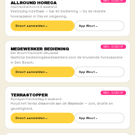
ACTUELE VACATURES
KIES JOUW VOLGENDE
DIENST.
Alle steden
Oss
Den Bosch
Nijmegen
Eindh
Arnhem
SN
ALLROUND HORECA
Oss
·
Flexibel
·
Avond & weekend
Veelzijdig inzetbaar — bar én bediening — bij de leukste
horecazaken in Oss en omgeving.
Direct aanmelden
→
App Wout
→