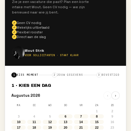
wil hebben.
Direct aanmelden
→
App Wout
→
TERRASTOPPER
Oss
·
Flexibel
·
Dag & weekend
Zonnige terrasdiensten in het hoogseizoen bij horecazak
Direct aanmelden
→
App Wout
→
CATERINGMEDEWERKER
Nijmegen
·
Flexibel
·
Overdag & events
Catering en events in Nijmegen — gezellig team, flexibel
Direct aanmelden
→
App Wout
→