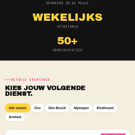
LIEVER MAILEN
info@sparked.works
Stuur een mail
→
250+
SPARKERS IN DE POULE
WEKELIJKS
UITBETAALD
50+
HORECALOCATIES