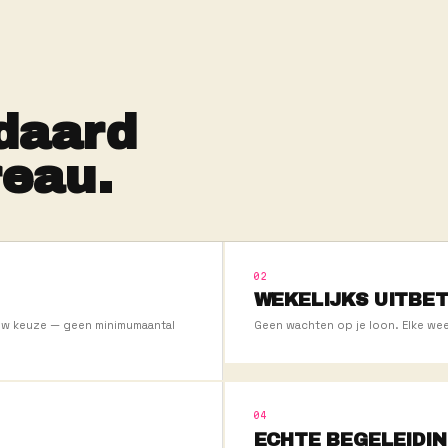
+
WEKEL
ULE
UITBETAALD
tandaard
dbureau.