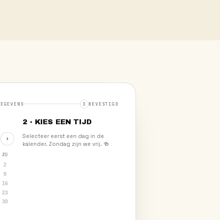
IENING
TERRASTOPPER
n een echte
Zon, drukte en gezelligheid: jij houd
s en bij events.
draaiende in het hoogseizoen.
LOON
DIENSTEN
tot €19,-
Dag & weekend
iening
→
Solliciteer als
Terrastopper
→
Direct aanmelden
→