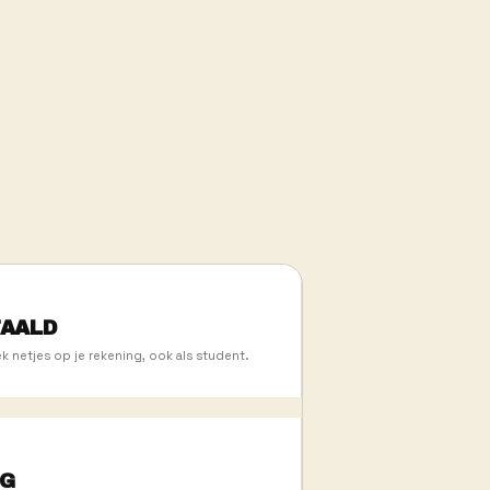
IJKS
50
HORECALOCAT