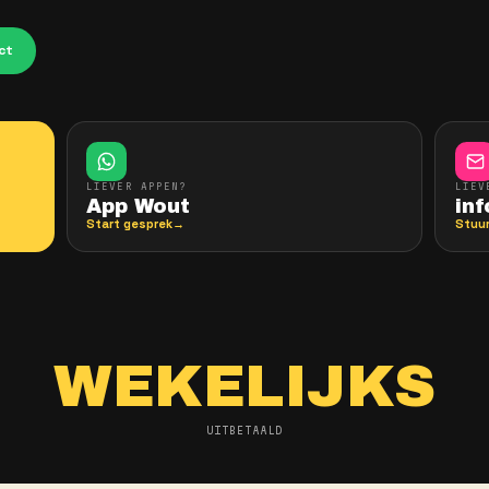
geen gedoe.
Jij kiest
Geen keuzemenu, 
krijgt
Wout
aan de 
t — wij regelen de rest.
van A tot Z.
t events en theater in
App Wout direct
LIEVER APPEN?
App Wout
Start gesprek
→