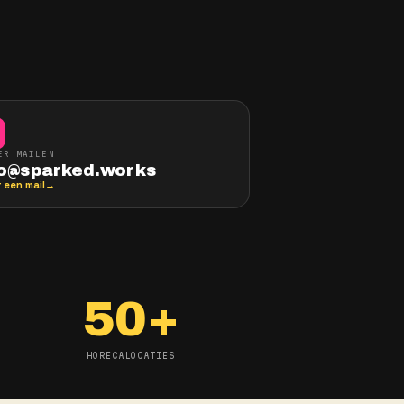
geen ticketnummer. Je
lijn — die regelt alles
LIEVER MAILEN
info@sparked.works
Stuur een mail
→