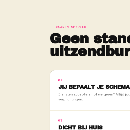
250
SPARKERS IN DE PO
WAAROM SPARKED
Geen s
uitzen