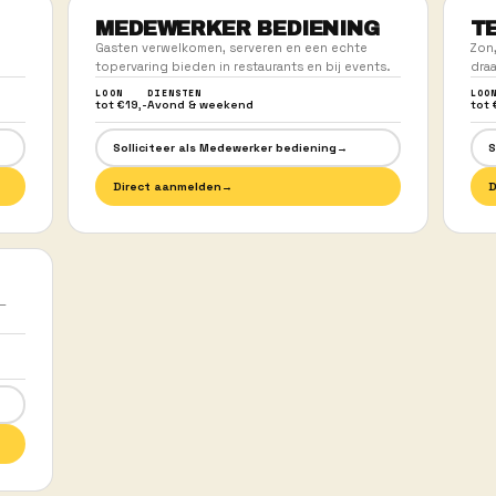
02
 2 MIN
KORTE INTAKE M
direct een intake.
Even kennismaken — wat jij wilt,
Duurt 20 minuten, max.
YPE WERK,