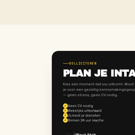
JOUW T
ALLROUND HOR
Overal inzetbaar — van bar t
duizendpoot die elke zaak w
LOON
DIENSTEN
tot €19,-
Flexibel
Solliciteer als
Allround ho
Direct aanmelden
→
CATERINGMED