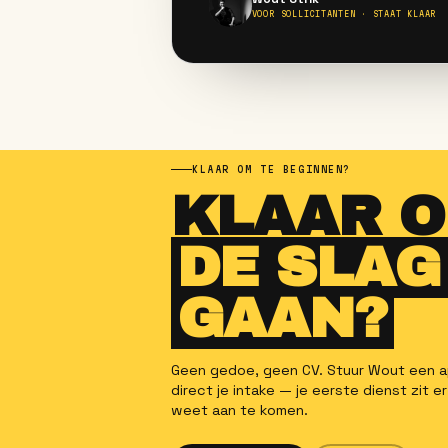
Bedrijfscatering, borrels, l
overdag en op afspraak.
LOON
DIENSTEN
tot €19,-
Overdag & events
Solliciteer als
Cateringme
Direct aanmelden
→