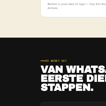
01
JIJ BEPAALT J
Diensten accepteren of wei
verplichtingen.
03
DICHT BIJ HUIS
Werken in jouw stad of reg
Arnhem.