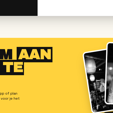
unches en events —
dewerker
→