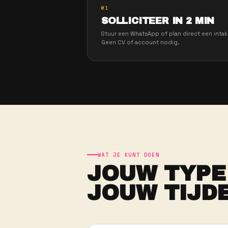
ZO WERKT HET
VAN WH
EERSTE 
STAPPE