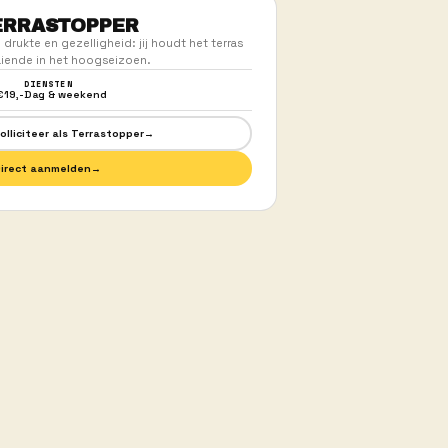
03
ET WOUT
EERSTE DIENST!
 wat wij bieden.
Jij kiest een dienst die past bij je 
zorgen dat alles klopt.