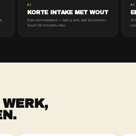
ATSAPP TOT
DIENST IN 3
N.