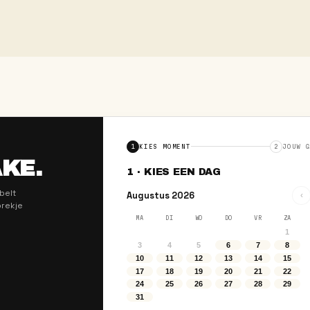
IJDEN.
ECA
MEDEWERKER BED
ot bediening. De
Gasten verwelkomen, serveren e
il hebben.
topervaring bieden in restaurant
LOON
DIENSTEN
tot €19,-
Avond & weekend
reca
→
Solliciteer als
Medewerker bed
Direct aanmelden
→
EWERKER