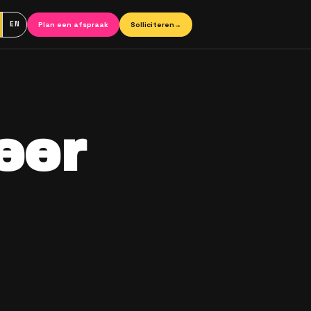
averhalen
Plan een afspraak
NL
EN
wanneer