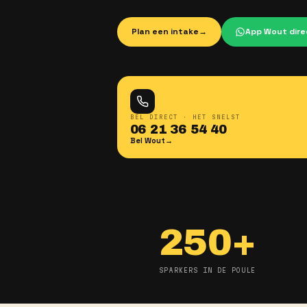
Geen vaste diensten, 
wanneer en waar je werk
Van bar en bediening to
Brabant en Gelderland.
Plan een intake
→
BEL DIRECT · HET SNELST
06 21 36 54 40
Bel Wout
→