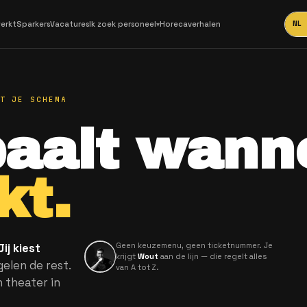
Hoe het werkt
Sparkers
Vacatures
Ik zoek personeel
Horec
▾
JIJ BEPAALT JE SCHEMA
bepaalt 
erkt.