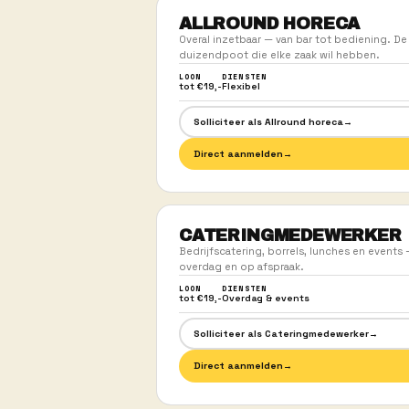
01
SOLLICITEER IN
Stuur een WhatsApp of plan 
Geen CV of account nodig.
WAT JE KUNT DOEN
JOUW T