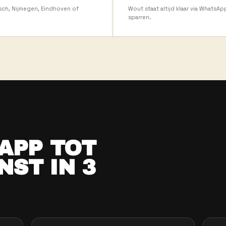
02
E SCHEMA
W
geren? Altijd jouw keuze — geen minimumaantal
Ge
04
E
io — Oss, Den Bosch, Nijmegen, Eindhoven of
Wo
sp